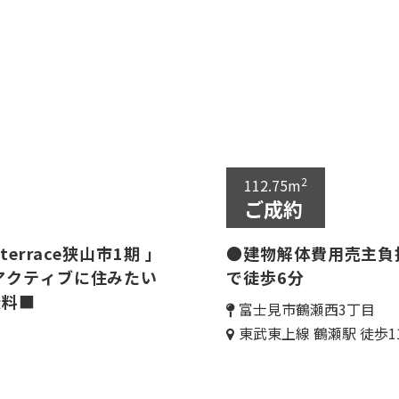
2
112.75m
ご成約
errace狭山市1期 」
●建物解体費用売主負
アクティブに住みたい
で徒歩6分
無料■
富士見市鶴瀬西3丁目
東武東上線 鶴瀬駅 徒歩1