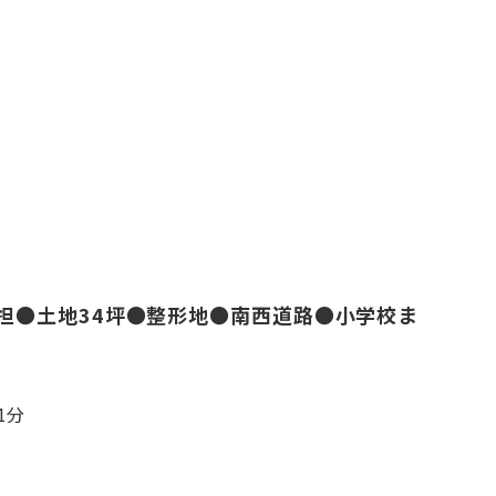
担●土地34坪●整形地●南西道路●小学校ま
1分