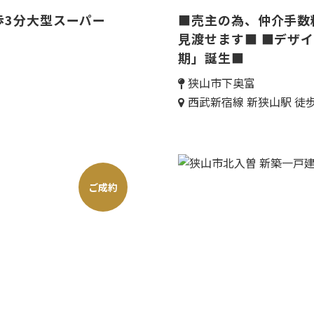
歩3分大型スーパー
■売主の為、仲介手数
見渡せます■ ■デザイナー
期」誕生■
狭山市下奥富
西武新宿線 新狭山駅 徒歩
ご成約