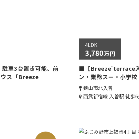
4LDK
3,780
万円
、駐車3台置き可能、前
■【Breeze'ter
ス「Breeze
ン・業務スー・小学校
狭山市北入曽
西武新宿線 入曽駅 徒歩6