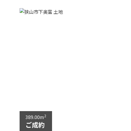
2
389.00m
ご成約