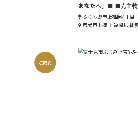
あなたへ」■ ■売主
ふじみ野市上福岡4丁目
東武東上線 上福岡駅 徒
ご成約