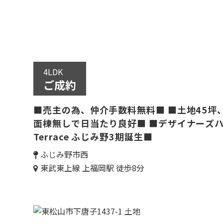
4LDK
ご成約
■売主の為、仲介手数料無料■ ■土地45坪
面棟無しで日当たり良好■ ■デザイナーズハウ
Terrace ふじみ野3期誕生■
ふじみ野市西
東武東上線 上福岡駅 徒歩8分