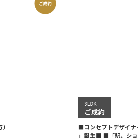
ご成約
3LDK
ご成約
万）
■コンセプトデザイナーズハ
」誕生■ ■「駅、シ