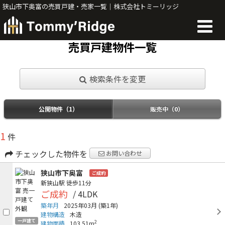
狭山市下奥富の売買戸建・売家一覧｜株式会社トミーリッジ
売買戸建物件一覧
検索条件を変更
公開物件（1）
販売中（0）
1
件
チェックした物件を
お問い合わせ
狭山市下奥富
ご成約
新狭山駅
徒歩11分
ご成約
/ 4LDK
築年月
2025年03月
(築1年)
建物構造
木造
一戸建て
2
建物面積
103.51m