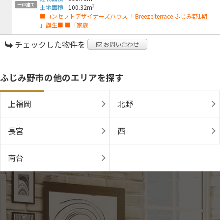
一戸建て
2
土地面積
100.32m
■コンセプトデザイナーズハウス「 Breeze'terrace ふじみ野1期
」誕生■ ■「家族…
チェックした物件を
お問い合わせ
ふじみ野市の他のエリアを探す
上福岡
北野
長宮
西
南台