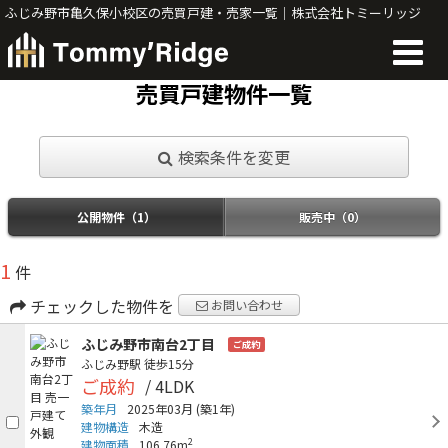
ふじみ野市亀久保小校区の売買戸建・売家一覧｜株式会社トミーリッジ
売買戸建物件一覧
検索条件を変更
公開物件（1）
販売中（0）
1
件
チェックした物件を
お問い合わせ
ふじみ野市南台2丁目
ご成約
ふじみ野駅
徒歩15分
ご成約
/ 4LDK
築年月
2025年03月
(築1年)
建物構造
木造
2
建物面積
106.76m