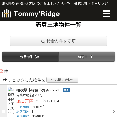
JR相模線 南橋本駅周辺の売買土地・売地一覧｜株式会社トミーリッジ
売買土地物件一覧
検索条件を変更
公開物件（2）
販売中（1）
2
件
チェックした物件を
お問い合わせ
相模原市緑区下九沢565-1
新着
南橋本駅
徒歩18分
380万円
坪単価：21.3万円
2
土地面積
59.00m
総区画数
1
最適用途
住宅用地