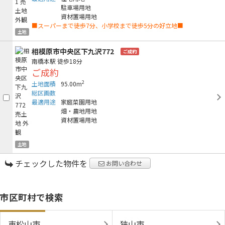
駐車場用地
資材置場用地
■スーパーまで徒歩7分、小学校まで徒歩5分の好立地■
土地
相模原市中央区下九沢772
ご成約
南橋本駅
徒歩18分
ご成約
2
土地面積
95.00m
総区画数
最適用途
家庭菜園用地
畑・農地用地
資材置場用地
土地
チェックした物件を
お問い合わせ
市区町村で検索
東松山市
狭山市