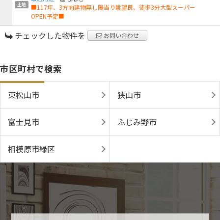
土地
■117坪、3方向建物無し陽当り眺望良、徒歩3分大型スーパー
OPEN予定■
チェックした物件を
お問い合わせ
市区町村で検索
東松山市
狭山市
富士見市
ふじみ野市
相模原市緑区