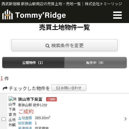
西武新宿線 新狭山駅周辺の売買土地・売地一覧｜株式会社トミーリッジ
売買土地物件一覧
検索条件を変更
公開物件（1）
販売中（0）
1
件
チェックした物件を
お問い合わせ
狭山市下奥富
ご成約
新狭山駅
徒歩12分
ご成約
2
土地面積
389.00m
総区画数
1
最適用途
住宅用地