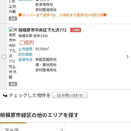
駐車場用地
資材置場用地
■スーパーまで徒歩7分、小学校まで徒歩5分の好立地■
土地
相模原市中央区下九沢772
ご成約
南橋本駅
徒歩18分
ご成約
2
土地面積
95.00m
総区画数
最適用途
家庭菜園用地
畑・農地用地
資材置場用地
土地
チェックした物件を
お問い合わせ
相模原市緑区の他のエリアを探す
下九沢