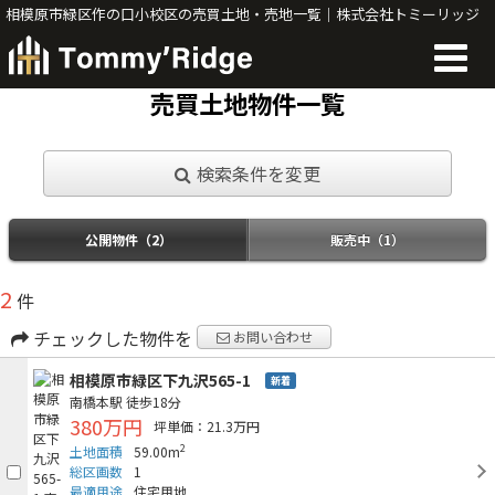
相模原市緑区作の口小校区の売買土地・売地一覧｜株式会社トミーリッジ
売買土地物件一覧
検索条件を変更
公開物件（2）
販売中（1）
2
件
チェックした物件を
お問い合わせ
相模原市緑区下九沢565-1
新着
南橋本駅
徒歩18分
380万円
坪単価：21.3万円
2
土地面積
59.00m
総区画数
1
最適用途
住宅用地