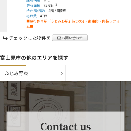
2
専有面積
75.68m
所在階/階数
4階
/
5階建
総戸数
47戸
■急行停車駅「ふじみ野駅」徒歩9分・南東向・内装リフォー
ム■
チェックした物件を
お問い合わせ
富士見市の他のエリアを探す
ふじみ野東
Contact us