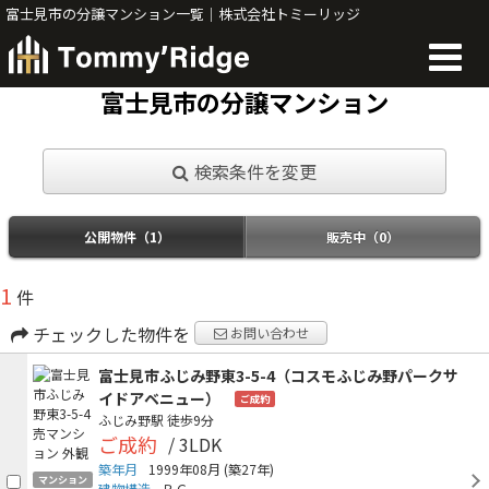
富士見市の分譲マンション一覧｜株式会社トミーリッジ
富士見市の分譲マンション
検索条件を変更
公開物件（1）
販売中（0）
1
件
チェックした物件を
お問い合わせ
富士見市ふじみ野東3-5-4（コスモふじみ野パークサ
イドアベニュー）
ご成約
ふじみ野駅
徒歩9分
ご成約
/ 3LDK
築年月
1999年08月
(築27年)
マンション
建物構造
ＲＣ